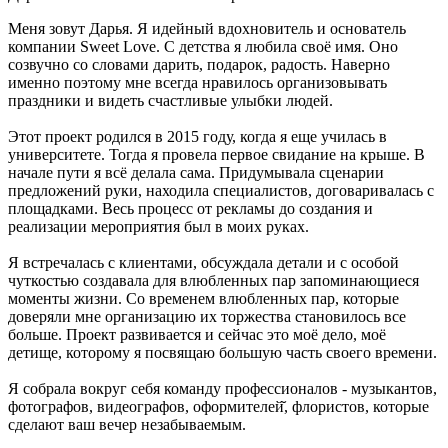
Меня зовут Дарья. Я идейный вдохновитель и основатель
компании Sweet Love. С детства я любила своё имя. Оно
созвучно со словами дарить, подарок, радость. Наверно
именно поэтому мне всегда нравилось организовывать
праздники и видеть счастливые улыбки людей.
Этот проект родился в 2015 году, когда я еще училась в
университете. Тогда я провела первое свидание на крыше. В
начале пути я всё делала сама. Придумывала сценарии
предложений руки, находила специалистов, договаривалась с
площадками. Весь процесс от рекламы до создания и
реализации мероприятия был в моих руках.
Я встречалась с клиентами, обсуждала детали и с особой
чуткостью создавала для влюбленных пар запоминающиеся
моменты жизни. Со временем влюбленных пар, которые
доверяли мне организацию их торжества становилось все
больше. Проект развивается и сейчас это моё дело, моё
детище, которому я посвящаю большую часть своего времени.
Я собрала вокруг себя команду профессионалов - музыкантов,
фотографов, видеографов, оформителей̆, флористов, которые
сделают ваш вечер незабываемым.