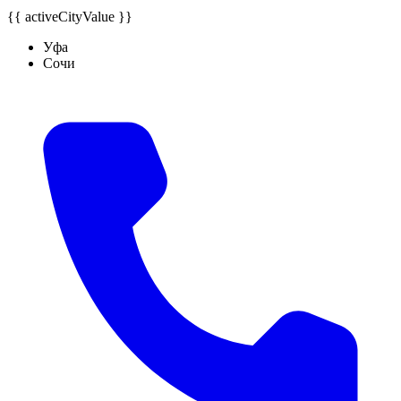
{{ activeCityValue }}
Уфа
Сочи