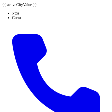
{{ activeCityValue }}
Уфа
Сочи