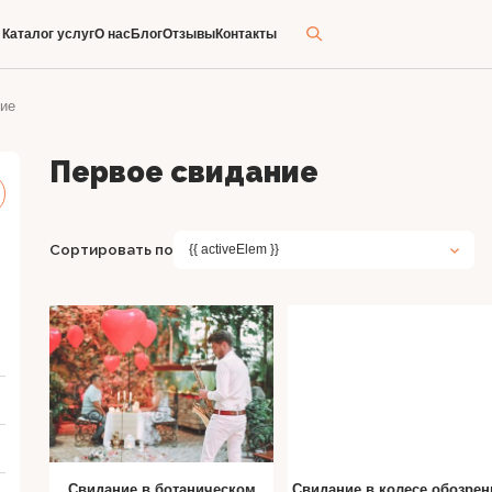
Каталог услуг
О нас
Блог
Отзывы
Контакты
ие
Первое свидание
Сортировать по
{{ activeElem }}
Свидание в ботаническом
Свидание в колесе обозрен